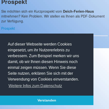
Prospekt
Passwort vergessen
Sie möchten sich ein Kurzprospekt vom
Deich-Ferien-Haus
SEITEN
mitnehmen? Kein Problem. Wir stellen es Ihnen als PDF-Dokument
zur Verfügung.
Deich-Ferien-Haus
Details
Prospekt
Aktivitäten
News
(c) 2010-2025 Gertrud & Dieter Tekook
Auf dieser Webseite werden Cookies
Anreise
eingesetzt, um ihr Nutzererlebnis zu
Prospekt
verbessern. Zum Beispiel merken wir uns
Haus mieten
damit, ob wir Ihnen diesen Hinweis noch
Preise
einmal zeigen müssen. Wenn Sie diese
Kalender
Seite nutzen, erklären Sie sich mit der
Informationen
Verwendung von Cookies einverstanden.
Impressum
Weitere Infos zum Datenschutz
Datenschutz
EINSTELLUNGEN
Verstanden
Desktop-Version