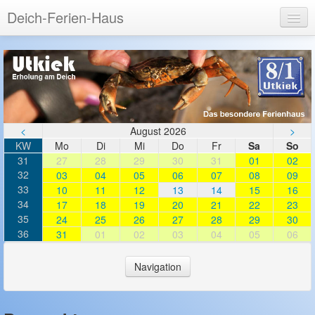
Deich-Ferien-Haus
Login
Registrieren
<
August 2026
>
KW
Mo
Di
Mi
Do
Fr
Sa
So
31
27
28
29
30
31
01
02
32
03
04
05
06
07
08
09
33
10
11
12
13
14
15
16
34
17
18
19
20
21
22
23
35
24
25
26
27
28
29
30
36
31
01
02
03
04
05
06
Navigation
LOGIN
Login