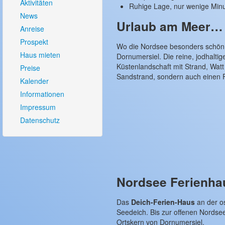
Aktivitäten
Ruhige Lage, nur wenige Min
News
Urlaub am Meer…
Anreise
Prospekt
Wo die Nordsee besonders schön i
Haus mieten
Dornumersiel. Die reine, jodhalti
Küstenlandschaft mit Strand, Wat
Preise
Sandstrand, sondern auch einen F
Kalender
Informationen
Impressum
Datenschutz
Nordsee Ferienhau
Das
Deich-Ferien-Haus
an der os
Seedeich. Bis zur offenen Nordse
Ortskern von Dornumersiel.