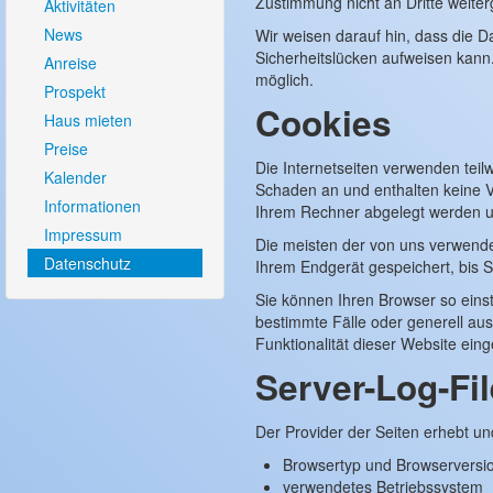
Zustimmung nicht an Dritte weite
Aktivitäten
News
Wir weisen darauf hin, dass die D
Sicherheitslücken aufweisen kann. 
Anreise
möglich.
Prospekt
Cookies
Haus mieten
Preise
Die Internetseiten verwenden tei
Kalender
Schaden an und enthalten keine Vi
Informationen
Ihrem Rechner abgelegt werden un
Impressum
Die meisten der von uns verwende
Datenschutz
Ihrem Endgerät gespeichert, bis 
Sie können Ihren Browser so einst
bestimmte Fälle oder generell au
Funktionalität dieser Website eing
Server-Log-Fi
Der Provider der Seiten erhebt un
Browsertyp und Browserversi
verwendetes Betriebssystem