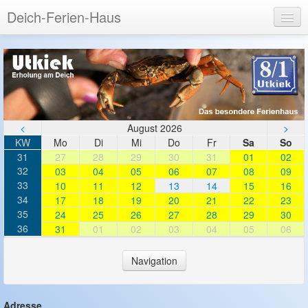
Deich-Ferien-Haus
Login
Registrieren
<
August 2026
>
KW
Mo
Di
Mi
Do
Fr
Sa
So
31
27
28
29
30
31
01
02
32
03
04
05
06
07
08
09
33
10
11
12
13
14
15
16
34
17
18
19
20
21
22
23
35
24
25
26
27
28
29
30
36
31
01
02
03
04
05
06
Navigation
LOGIN
Login
Adresse