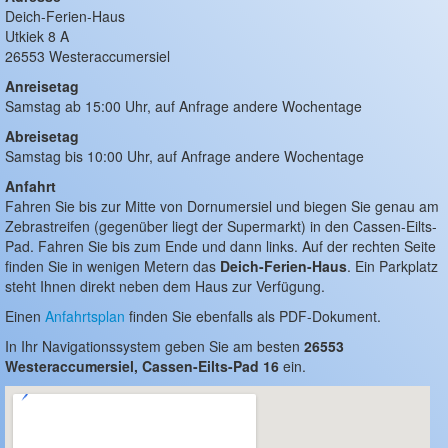
Passwort vergessen
Deich-Ferien-Haus
Utkiek 8 A
26553 Westeraccumersiel
SEITEN
Anreisetag
Deich-Ferien-Haus
Samstag ab 15:00 Uhr, auf Anfrage andere Wochentage
Details
Abreisetag
Aktivitäten
Samstag bis 10:00 Uhr, auf Anfrage andere Wochentage
News
Anfahrt
Anreise
Fahren Sie bis zur Mitte von Dornumersiel und biegen Sie genau am
Prospekt
Zebrastreifen (gegenüber liegt der Supermarkt) in den Cassen-Eilts-
Haus mieten
Pad. Fahren Sie bis zum Ende und dann links. Auf der rechten Seite
finden Sie in wenigen Metern das
Deich-Ferien-Haus
. Ein Parkplatz
Preise
steht Ihnen direkt neben dem Haus zur Verfügung.
Kalender
Einen
Anfahrtsplan
finden Sie ebenfalls als PDF-Dokument.
Informationen
In Ihr Navigationssystem geben Sie am besten
26553
Impressum
Westeraccumersiel, Cassen-Eilts-Pad 16
ein.
Datenschutz
EINSTELLUNGEN
Desktop-Version