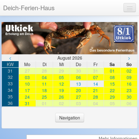
Deich-Ferien-Haus
Login
Registrieren
<
August 2026
>
KW
Mo
Di
Mi
Do
Fr
Sa
So
31
27
28
29
30
31
01
02
32
03
04
05
06
07
08
09
33
10
11
12
13
14
15
16
34
17
18
19
20
21
22
23
35
24
25
26
27
28
29
30
36
31
01
02
03
04
05
06
Navigation
LOGIN
Login
Mehr Informationen