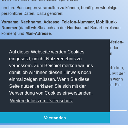
Passwort vergessen
um Ihre Buchungen verarbeiten zu können, benötigen wir einige
persönliche Daten. Dazu gehören:
SEITEN
Vorname
,
Nachname
,
Adresse
,
Telefon-Nummer
,
Mobilfunk-
Deich-Ferien-Haus
Nummer
(damit wir Sie auch an der Nordsee bei Bedarf erreichen
Details
können) und
Mail-Adresse
.
Aktivitäten
Diese Daten können Sie uns gerne per Mail an
info@deich-ferien-
News
haus.de
schicken oder rufen Sie uns unter
02151-9490311
oder
Auf dieser Webseite werden Cookies
0172 2919779
an und nennen uns die Daten im persönlichen
Anreise
Gespräch.
eingesetzt, um ihr Nutzererlebnis zu
Prospekt
verbessern. Zum Beispiel merken wir uns
Wir werden Ihnen nach Erhalt der Informationen eine Mail schicken,
Haus mieten
damit, ob wir Ihnen diesen Hinweis noch
mit der Sie sich ein individuelles Passwort einrichten können. Mit der
Preise
Mail-Adresse und dem Passwort können Sie dann Ihre Daten wenn
einmal zeigen müssen. Wenn Sie diese
Kalender
nötig anpassen bzw. ergänzen und Ihre Buchungen eingeben. Ein
Seite nutzen, erklären Sie sich mit der
Kalender zeigt Ihnen stets die freien und belegten Termine.
Informationen
Verwendung von Cookies einverstanden.
Wir bedanken uns für Interesse an unserem Ferienhaus.
Impressum
Weitere Infos zum Datenschutz
Datenschutz
EINSTELLUNGEN
Verstanden
(c) 2010-2025 Gertrud & Dieter Tekook
Desktop-Version