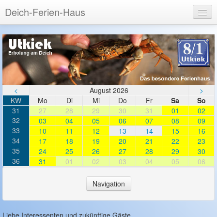
Deich-Ferien-Haus
Login
Registrieren
<
August 2026
>
KW
Mo
Di
Mi
Do
Fr
Sa
So
31
27
28
29
30
31
01
02
32
03
04
05
06
07
08
09
33
10
11
12
13
14
15
16
34
17
18
19
20
21
22
23
35
24
25
26
27
28
29
30
36
31
01
02
03
04
05
06
Navigation
LOGIN
Login
Liebe Interessenten und zukünftige Gäste,