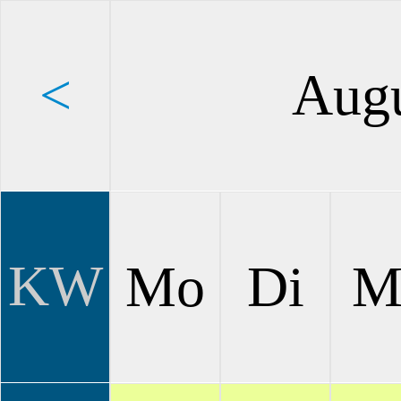
<
Augu
KW
Mo
Di
M