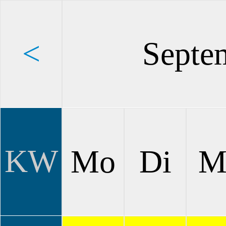
<
Septe
KW
Mo
Di
M