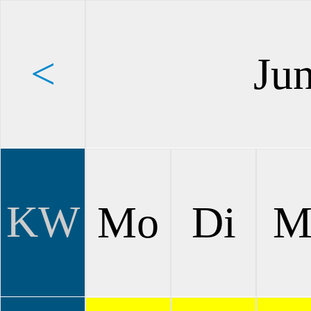
<
Ju
KW
Mo
Di
M